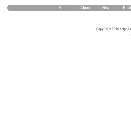
Home
About
News
Busi
CopyRight 2010 beijing 