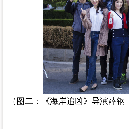
（图二：《海岸追凶》导演薛钢