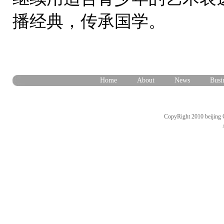
播经典，传承国学。
Home
About
News
Busi
CopyRight 2010 beijing 